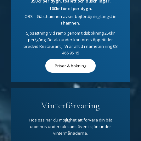
350kr per dygn, toalett och dusch ingår.
100kr för
el per dygn.
OBS – Gästhamnen avser bojförtöjning längst in
i hamnen.
Sjösättning vid ramp genom tidsbokning 250kr
per/gång. Betala under kontorets öppettider
bredvid Restaurant J. Vi är alltid i närheten ring 08
466 95 15
Priser & bokning
Vinterförvaring
Hos oss har du möjlighet att förvara din båt
utomhus under tak samt även i sjön under
vintermånaderna.