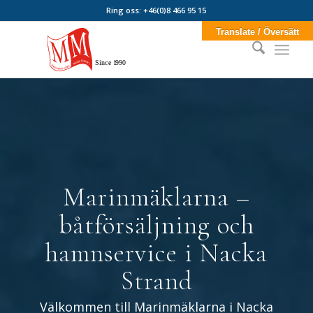
Ring oss: +46(0)8 466 95 15
Translate / Översätt
Sin
c
e
1
990
Marinmäklarna –
båtförsäljning och
hamnservice i Nacka
Strand
Välkommen till Marinmäklarna i Nacka