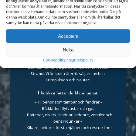
konfigurator av nya båtar,
använder vi teknik som cookies för att lagra
efter ett eventuellt köp.
och/eller komma åt enhetsinformation. När du samtycker till dessa
tekniker kan vi behandla data som surfbeteende eller unika ID:n på
Kontakta oss
denna webbplats. Om du inte samtycker eller om du återkallar ditt
samtycke kan detta påverka vissa funktioner negativt.
Acceptera
Neka
Hamnbutiken
Cookiepolicy
Integritetspolicy
Butiken finner du på hamnkontoret Nacka
Strand.
Vi är stolta återförsäljare av bl.a.
EPropulsion och Nautec.
I butiken hittar du bland annat:
– Tillbehör som tampar och fendrar –
– Båtkläder, flytvästar och gps –
– Batterier, elverk, sladdar, laddare, ventiler och
bensindunkar –
– Kikare, ankare, första hjälpen och rescue lines
–