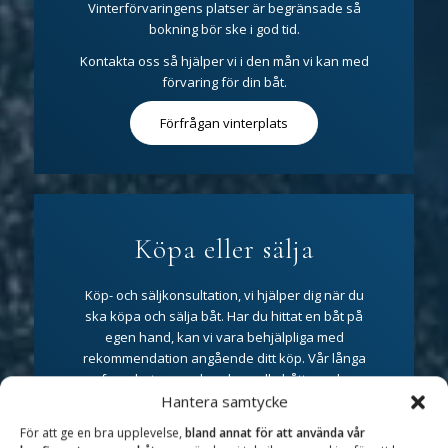
Vinterförvaringens platser är begränsade så
bokning bör ske i god tid.
Kontakta oss så hjälper vi i den mån vi kan med
förvaring för din båt.
Förfrågan vinterplats
Köpa eller sälja
Köp- och säljkonsultation, vi hjälper dig när du
ska köpa och sälja båt. Har du hittat en båt på
egen hand, kan vi vara behjälpliga med
rekommendation angående ditt köp. Vår långa
erfarenhet av marknadens alla båttyper kan
spara mycket pengar och möda. Vi hjälper dig att
Hantera samtycke
gå igenom och bedöma båtens alla aspekter och
För att ge en bra upplevelse,
bland annat för att använda vår
ger dig råd och rekommendationer inför och