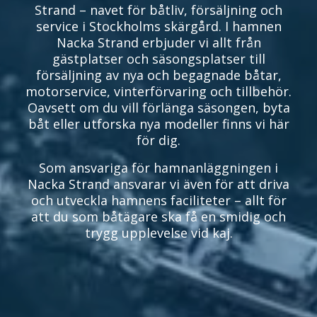
Strand – navet för båtliv, försäljning och
service i Stockholms skärgård. I hamnen
Nacka Strand erbjuder vi allt från
gästplatser och säsongsplatser till
försäljning av nya och begagnade båtar,
motorservice, vinterförvaring och tillbehör.
Oavsett om du vill förlänga säsongen, byta
båt eller utforska nya modeller finns vi här
för dig.
Som ansvariga för hamnanläggningen i
Nacka Strand ansvarar vi även för att driva
och utveckla hamnens faciliteter – allt för
att du som båtägare ska få en smidig och
trygg upplevelse vid kaj.