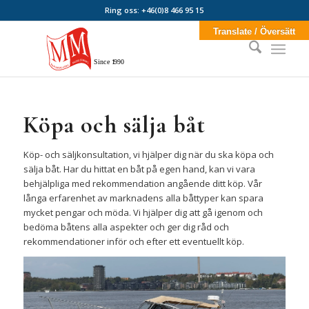
Ring oss: +46(0)8 466 95 15
Translate / Översätt
Sin
c
e
1
990
Köpa och sälja båt
Köp- och säljkonsultation, vi hjälper dig när du ska köpa och
sälja båt. Har du hittat en båt på egen hand, kan vi vara
behjälpliga med rekommendation angående ditt köp. Vår
långa erfarenhet av marknadens alla båttyper kan spara
mycket pengar och möda. Vi hjälper dig att gå igenom och
bedöma båtens alla aspekter och ger dig råd och
rekommendationer inför och efter ett eventuellt köp.