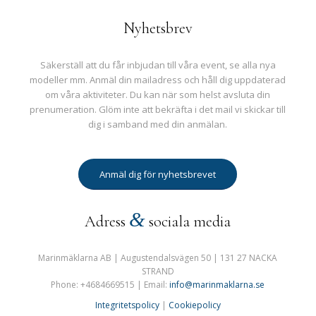
Nyhetsbrev
Säkerställ att du får inbjudan till våra event, se alla nya
modeller mm. Anmäl din mailadress och håll dig uppdaterad
om våra aktiviteter. Du kan när som helst avsluta din
prenumeration. Glöm inte att bekräfta i det mail vi skickar till
dig i samband med din anmälan.
Anmäl dig för nyhetsbrevet
&
Adress
sociala media
Marinmäklarna AB | Augustendalsvägen 50 | 131 27 NACKA
STRAND
Phone: +4684669515 | Email:
info@marinmaklarna.se
Integritetspolicy
|
Cookiepolicy