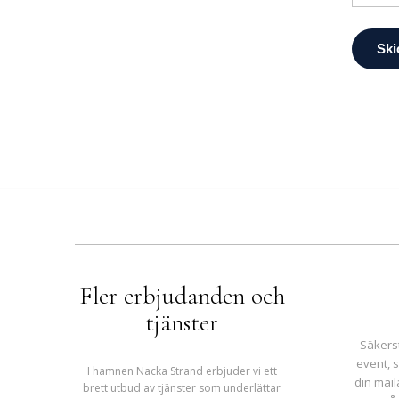
Fler erbjudanden och
tjänster
Säkerst
event, 
I hamnen Nacka Strand erbjuder vi ett
din mail
brett utbud av tjänster som underlättar