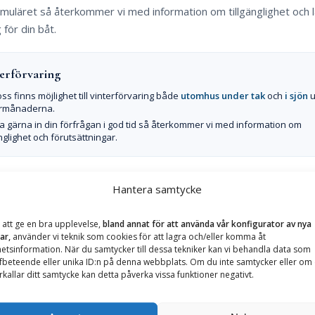
formuläret så återkommer vi med information om tillgänglighet och 
 för din båt.
erförvaring
ss finns möjlighet till vinterförvaring både
utomhus under tak
och
i sjön
u
ermånaderna.
a gärna in din förfrågan i god tid så återkommer vi med information om
änglighet och förutsättningar.
örvaring
Hantera samtycke
hus under tak
 att ge en bra upplevelse,
bland annat för att använda vår konfigurator av nya
ar,
använder vi teknik som cookies för att lagra och/eller komma åt
etsinformation. När du samtycker till dessa tekniker kan vi behandla data som
fbeteende eller unika ID:n på denna webbplats. Om du inte samtycker eller om
orlek (L × B)
rkallar ditt samtycke kan detta påverka vissa funktioner negativt.