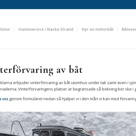
listor
Hamnservice i Nacka Strand
Hyr en motorbåt
Båteve
terförvaring av båt
larna erbjuder vinterförvaring av båt utomhus under tak samt även i sj
naderna. Vinterförvaringens platser är begränsade så bokning bör ske i g
a oss
genom formuläret nedan så hjälper vi i den mån vi kan med förvaring