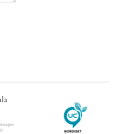
ala
alsvägen
ND