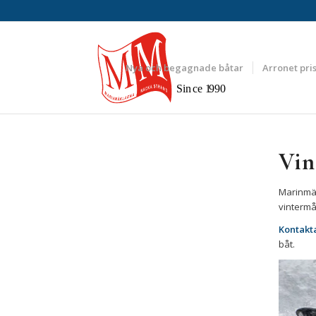
Nya och begagnade båtar
Arronet pris
Sin
c
e
1
990
Vin
Marinmäk
vintermå
Kontakt
båt.