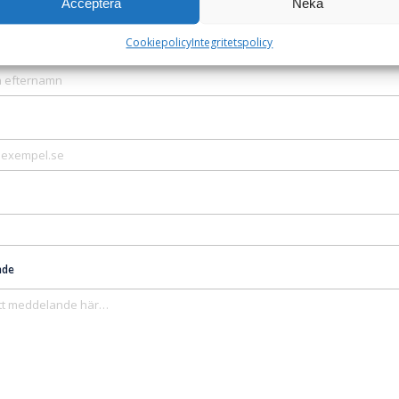
Acceptera
Neka
Cookiepolicy
Integritetspolicy
nde