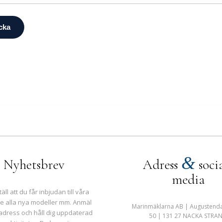
&
Nyhetsbrev
Adress
soci
media
äll att du får inbjudan till våra
se alla nya modeller mm. Anmäl
Marinmäklarna AB | Augustend
adress och håll dig uppdaterad
50 | 131 27 NACKA STRA