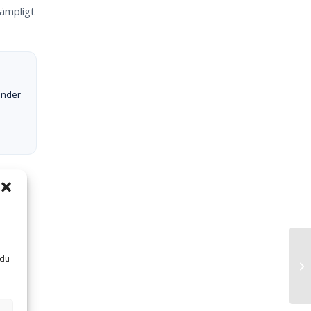
lämpligt
nder
 du