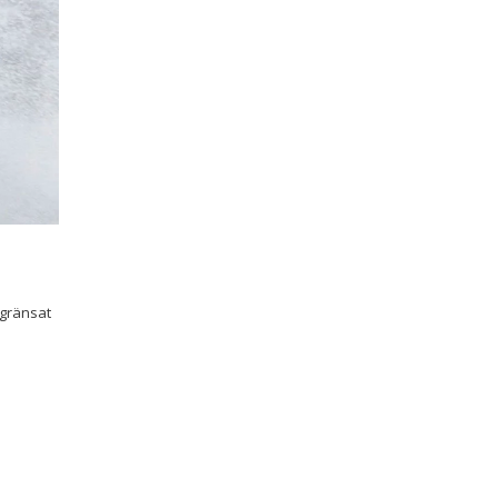
egränsat