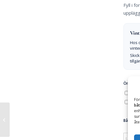
Fyll i 
upplägg
Vint
Hos o
vint
Skick
tillg
Önskad f
Utom
För
I sjön
båt
enh
sur
Återförsäljare av Suzuki motorer
Båtens st
åte