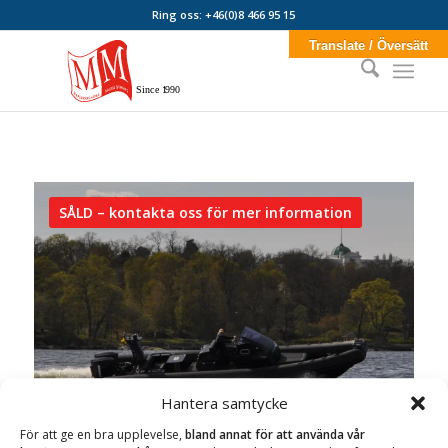
Ring oss: +46(0)8 466 95 15
Translate / Översätt
Sin
c
e
1
990
SÅLD – kontakta oss för mer information
Hantera samtycke
För att ge en bra upplevelse,
bland annat för att använda vår