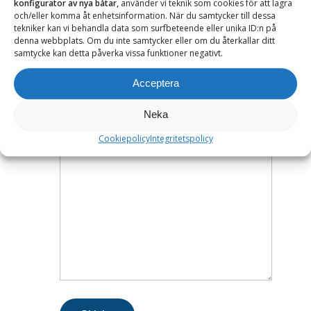
konfigurator av nya båtar,
använder vi teknik som cookies för att lagra
och/eller komma åt enhetsinformation. När du samtycker till dessa
tekniker kan vi behandla data som surfbeteende eller unika ID:n på
Vi hjälper dig - kontakta oss
denna webbplats. Om du inte samtycker eller om du återkallar ditt
samtycke kan detta påverka vissa funktioner negativt.
Acceptera
Neka
Cookiepolicy
Integritetspolicy