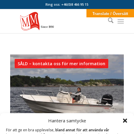
Ring oss: +46(0)8 466 95 15
Translate / Översätt
Sin
c
e
1
990
SÅLD – kontakta oss för mer information
Hantera samtycke
För att ge en bra upplevelse,
bland annat för att använda vår