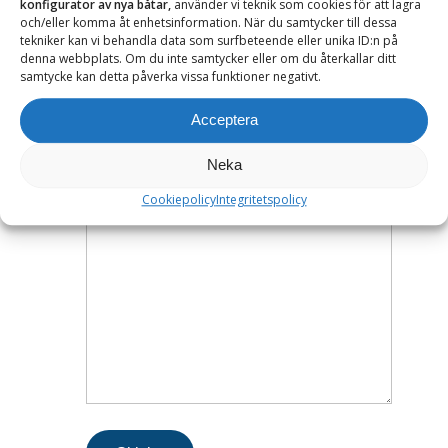
konfigurator av nya båtar,
använder vi teknik som cookies för att lagra
och/eller komma åt enhetsinformation. När du samtycker till dessa
tekniker kan vi behandla data som surfbeteende eller unika ID:n på
Vi hjälper dig - kontakta oss
denna webbplats. Om du inte samtycker eller om du återkallar ditt
samtycke kan detta påverka vissa funktioner negativt.
Acceptera
Neka
Cookiepolicy
Integritetspolicy