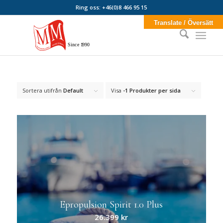
Ring oss: +46(0)8 466 95 15
Translate / Översätt
Sin
c
e
1
990
Sortera utifrån
Default
Visa
-1 Produkter per sida
Epropulsion Spirit 1.0 Plus
26.399
kr