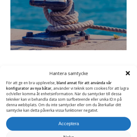
Hantera samtycke
För att ge en bra upplevelse,
bland annat för att använda vår
konfigurator av nya båtar,
använder vi teknik som cookies för att lagra
och/eller komma åt enhetsinformation. När du samtycker till dessa
tekniker kan vi behandla data som surfbeteende eller unika ID:n på
denna webbplats. Om du inte samtycker eller om du återkallar ditt
Nyhetsbrev
samtycke kan detta påverka vissa funktioner negativt.
Säkerställ att du får inbjudan till våra event, se alla nya
Acceptera
modeller mm. Anmäl din mailadress och håll dig uppdaterad
om våra aktiviteter. Du kan när som helst avsluta din