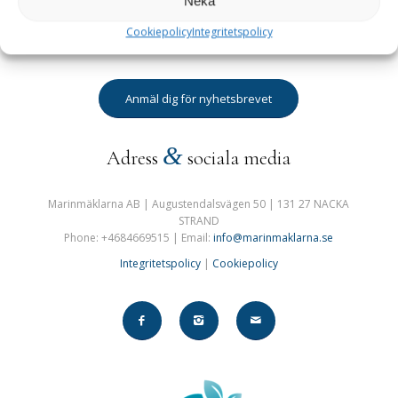
Neka
prenumeration. Glöm inte att bekräfta i det mail vi skickar till
Cookiepolicy
Integritetspolicy
dig i samband med din anmälan.
Anmäl dig för nyhetsbrevet
&
Adress
sociala media
Marinmäklarna AB | Augustendalsvägen 50 | 131 27 NACKA
STRAND
Phone: +4684669515 | Email:
info@marinmaklarna.se
Integritetspolicy
|
Cookiepolicy